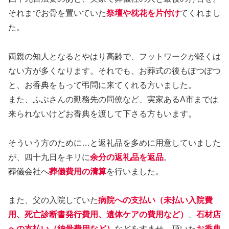
それまでお骨を置いていた
祭壇や枕花を片付け
てくれまし
た。
両親の知人となるとやはり高齢で、フットワークが軽くは
ない方が多くなります。それでも、お葬式の後もぽつぽつ
と、お香典をもって弔問に来てくれる方いました。
また、ふぶさんの勤務先の同僚など、実家あるA市までは
来られないけどお香典を渡して下さる方もいます。
そういう方のために…と返礼品を多めに用意していました
が、四十九日をキリに
余分の返礼品を返品
。
葬儀会社へ
葬儀費用の清算
を行いました。
また、父の入院していた
病院への支払い（未払い入院費
用、死亡診断書発行費用、遺体ケアの費用など）
、
石材店
への支払い（納骨費用など）
などをすませ、頂いた
お香典