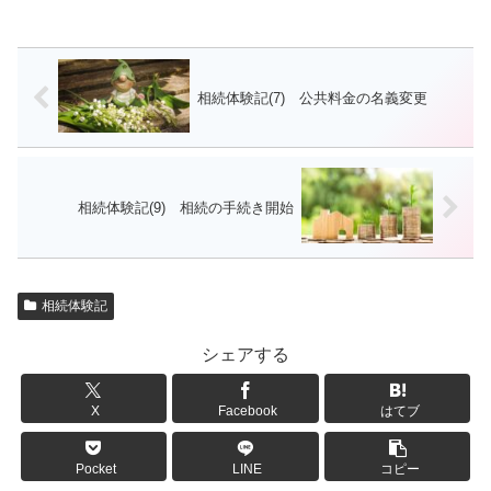
相続体験記(7) 公共料金の名義変更
相続体験記(9) 相続の手続き開始
相続体験記
シェアする
X
Facebook
はてブ
Pocket
LINE
コピー