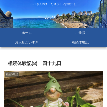
ふぶさんのまったりライフお蔵出し
ふブログ
ホーム
ご挨拶
お人形だいすき
相続体験記
相続体験記(8) 四十九日
相続体験記