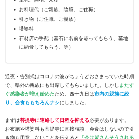
お料理代（ご親族、陰膳、ご住職）
引き物（ご住職、ご親族）
塔婆料
石材店の手配（墓石に名前を彫ってもらう、墓地
に納骨してもらう、等）
通夜・告別式はコロナの波がちょうどおさまっていた時期
で、県外の親族にも出席してもらいました。しかし
またす
ぐ感染者が増え始めた
ため、四十九日は
市内の親族に絞
り、会食ももちろんナシ
にしました。
まずは
菩提寺に連絡して日程を抑える
必要があります。
お布施や塔婆料も菩提寺に直接相談。会食はしないので引
き物も用意しないことを伝えると
「今は皆さんそうされる