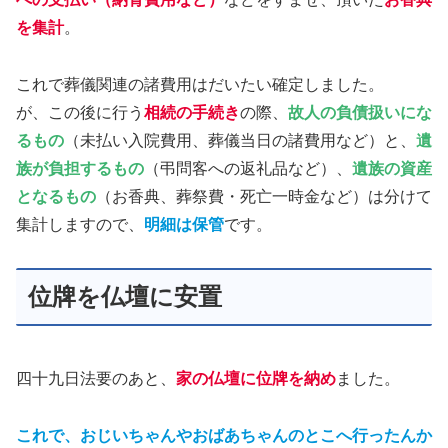
を集計
。
これで葬儀関連の諸費用はだいたい確定しました。
が、この後に行う
相続の手続き
の際、
故人の負債扱いにな
るもの
（未払い入院費用、葬儀当日の諸費用など）と、
遺
族が負担するもの
（弔問客への返礼品など）、
遺族の資産
となるもの
（お香典、葬祭費・死亡一時金など）は分けて
集計しますので、
明細は保管
です。
位牌を仏壇に安置
四十九日法要のあと、
家の仏壇に位牌を納め
ました。
これで、おじいちゃんやおばあちゃんのとこへ行ったんか