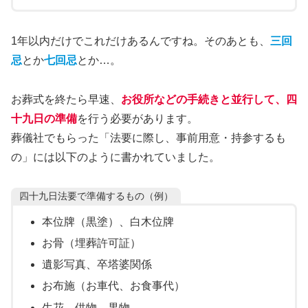
1年以内だけでこれだけあるんですね。そのあとも、
三回
忌
とか
七回忌
とか…。
お葬式を終たら早速、
お役所などの手続きと並行して、四
十九日の準備
を行う必要があります。
葬儀社でもらった「法要に際し、事前用意・持参するも
の」には以下のように書かれていました。
四十九日法要で準備するもの（例）
本位牌（黒塗）、白木位牌
お骨（埋葬許可証）
遺影写真、卒塔婆関係
お布施（お車代、お食事代）
生花、供物、果物