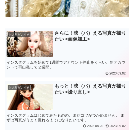
さらに！映（バ）える写真が撮り
お人形だいすき
たい <画像加工>
インスタグラムを始めて1週間でアカウント停止をくらい、新アカウ
ントで再出発して２週間。
2023.09.02
もっと！映（バ）える写真が撮り
お人形だいすき
たい <撮り直し>
インスタグラムはじめてみたものの、まだコツがつかめません。 ま
ずは写真がうまく撮れるようになりたいです。
2023.08.26
2023.09.02