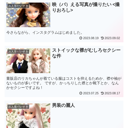
映（バ）える写真が撮りたい <撮
お人形だいすき
りおろし>
今さらながら、インスタグラムはじめました。
2023.08.19
2023.09.02
ストイックな襟がむしろセクシー
お人形だいすき
な件
量販店のリカちゃんが着ている服はコストを抑えるためか、襟や袖が
ないものが多いです。 ですが、かっちりした襟とか靴下とか、なん
かセクシーですよね！
2023.07.25
2023.08.17
男装の麗人
お人形だいすき