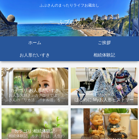
ふぶさんのまったりライフお蔵出し
ふブログ
ホーム
ご挨拶
お人形だいすき
相続体験記
カテゴリ:お人形だいすき
「お人形大好き」カテゴリでは、ふ
はじめに:Myお人形ヒストリー
ぶさんの「リカ活」「ドル活」を紹
介しています。 コロナ禍のおこもり
で、お人形遊びにまんまとハマって
しまいました。
カテゴリ:相続体験記
「相続体験記」カテゴリは、人生の