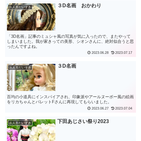
３D名画 おかわり
お人形だいすき
「3D名画」記事のミュシャ風の写真が気に入ったので、またやって
しまいました。我が家きっての美形、シオンさんに、絶対似合うと思
ったんですよね。
2023.06.28
2023.07.17
３D名画
お人形だいすき
百均の小道具にインスパイアされ、印象派やアールヌーボー風の絵画
をリカちゃんとパレットFさんに再現してもらいました。
2023.06.27
2023.07.04
下田あじさい祭り2023
お人形だいすき